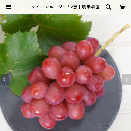
クイーンルージュ®2房 | 境果樹園