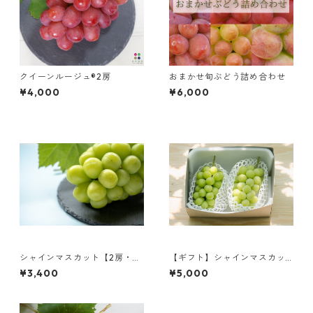
クイーンルージュ®2房
おまかせ旬ぶどう詰め合わせ
¥4,000
¥6,000
シャインマスカット【2房・約
【ギフト】シャインマスカッ
1kg】
ト【2房】
¥3,400
¥5,000